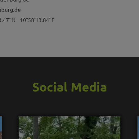
burg.de
3.47''N
10°58'13.84''E
Social Media