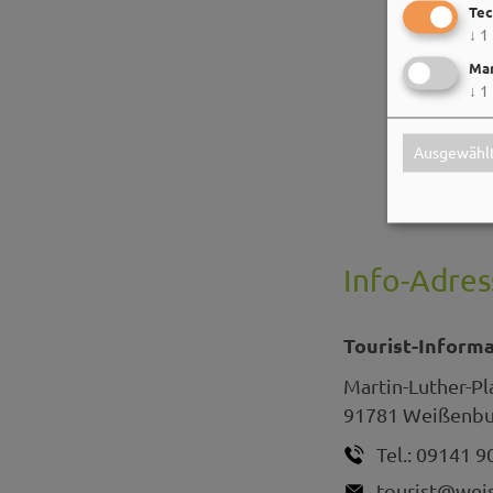
Tec
↓
1
Mar
↓
1
Ausgewählt
Info-Adres
Tourist-Inform
Martin-Luther-Pl
91781
Weißenbur
Tel.:
09141 9
tourist@wei