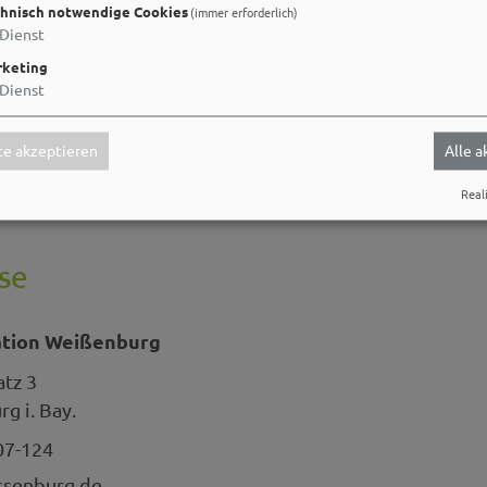
hnisch notwendige Cookies
(immer erforderlich)
Dienst
keting
Dienst
e akzeptieren
Alle 
Reali
se
ation Weißenburg
atz 3
g i. Bay.
07-124
ssenburg.de