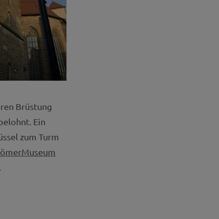
eren Brüstung
elohnt. Ein
lüssel zum Turm
m RömerMuseum
.