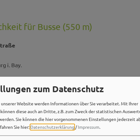
hkeit für Busse (550 m)
straße
g i. Bay.
ellungen zum Datenschutz
unserer Website werden Informationen über Sie verarbeitet. Mit Ihrer
önnen diese auch an Dritte, z.B. zum Zweck der statistischen Auswert
werden. Sie können die hier vorgenommenen Einstellungen jederzeit a
fahren Sie hier:
Datenschutzerklärung
/
Impressum
.