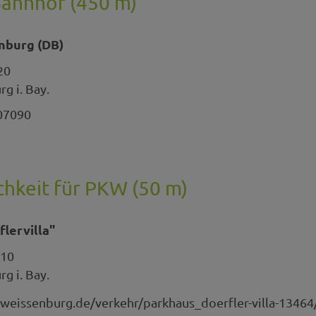
Bahnhof (450 m)
nburg (DB)
20
g i. Bay.
07090
hkeit für PKW (50 m)
lervilla"
 10
g i. Bay.
weissenburg.de/verkehr/parkhaus_doerfler-villa-13464