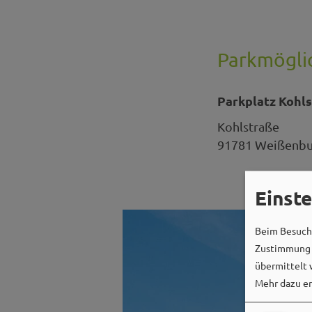
Parkmöglic
Parkplatz Kohl
Kohlstraße
91781
Weißenbur
Einst
Beim Besuch 
Zustimmung k
übermittelt 
Mehr dazu er