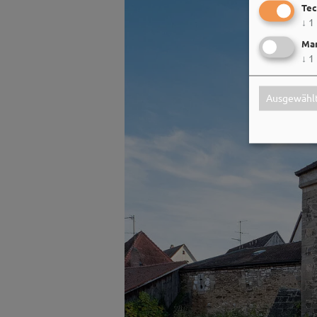
Tec
↓
1
Mar
↓
1
Ausgewählt