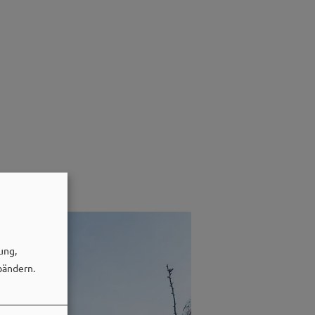
ung,
bändern.