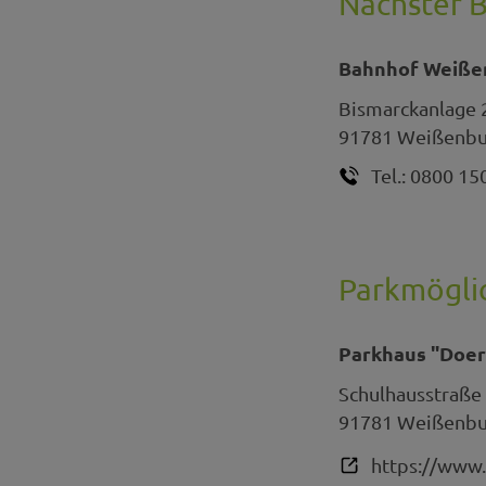
Nächster 
Bahnhof Weiße
Bismarckanlage 
91781
Weißenbur
Tel.:
0800 15
Parkmöglic
Parkhaus "Doerf
Schulhausstraße
91781
Weißenbur
https://www.