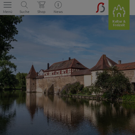
Menü
Suche
Shop
News
Kultur &
Freizeit