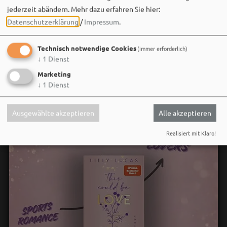
jederzeit abändern.
Mehr dazu erfahren Sie hier:
Datenschutzerklärung
/
Impressum
.
Social Media
Technisch notwendige Cookies
(immer erforderlich)
↓
1
Dienst
Marketing
↓
1
Dienst
Ausgewählte akzeptieren
Alle akzeptieren
Realisiert mit Klaro!