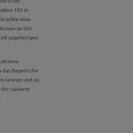
olz-Erde-
 Jahre 182 in
brachte eine
tionen an Ort
tell zugehörigen
tatteten
 das Bayerische
en Grenze und zu
 der sanierte
.