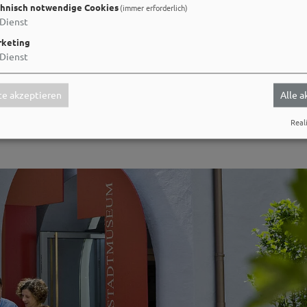
hnisch notwendige Cookies
(immer erforderlich)
Dienst
keting
Dienst
e akzeptieren
Alle 
Reali