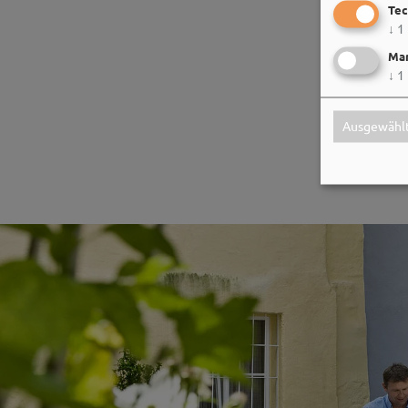
Tec
↓
1
Mar
↓
1
Ausgewählt