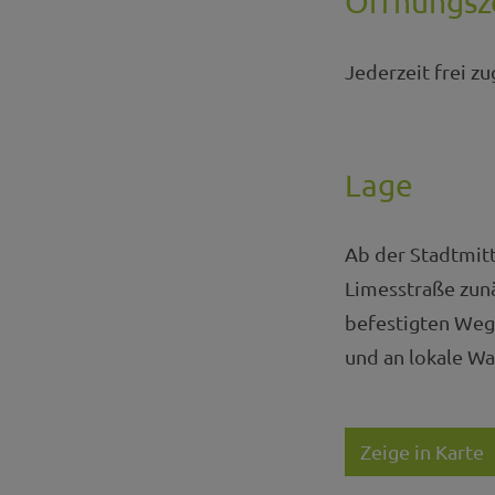
Öffnungsz
Jederzeit frei zu
Lage
Ab der Stadtmitt
Limesstraße zunä
befestigten Weg
und an lokale W
Zeige in Karte