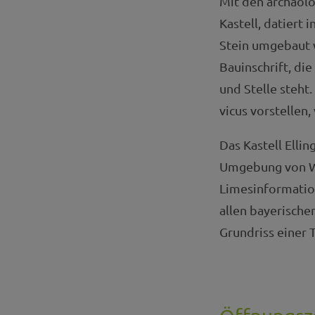
Mit den archäolo
Kastell, datiert 
Stein umgebaut 
Bauinschrift, di
und Stelle steht
vicus vorstellen
Das Kastell Elli
Umgebung von We
Limesinformatio
allen bayerische
Grundriss einer 