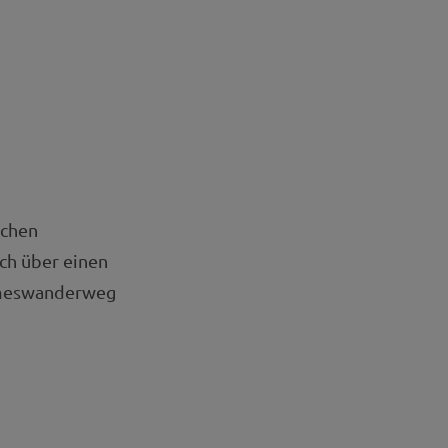
schen
ich über einen
Limeswanderweg