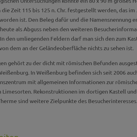
gischen Untersuchungen konnte ein 80 x 90 m großes H
in die Zeit 115 bis 125 n. Chr. festgestellt werden, das im
worden ist. Den Beleg dafür und die Namensnennung er
e heute als Abguss neben den weiteren Besucherinforma
. In den umliegenden Feldern darf man sich den zum Kas
, von dem an der Geländeoberfläche nichts zu sehen ist.
ngen gehört zu der dicht mit römischen Befunden ausges
ißenburg. In Weißenburg befinden sich seit 2006 auch
nszentrum mit allgemeinen Informationen zur römisch
n Limesorten. Rekonstruktionen im dortigen Kastell und
Therme sind weitere Zielpunkte des Besucherinteresses