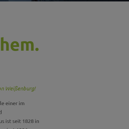
ehem.
von Weißenburg!
le einer im
d
s ist seit 1828 in