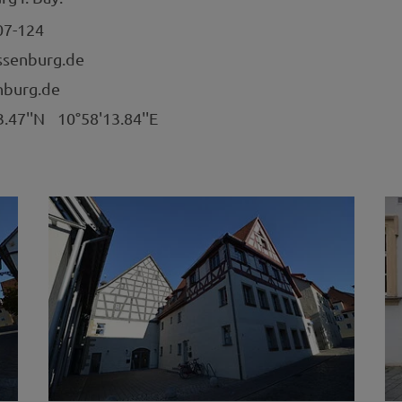
07-124
ssenburg.de
burg.de
3.47''N
10°58'13.84''E