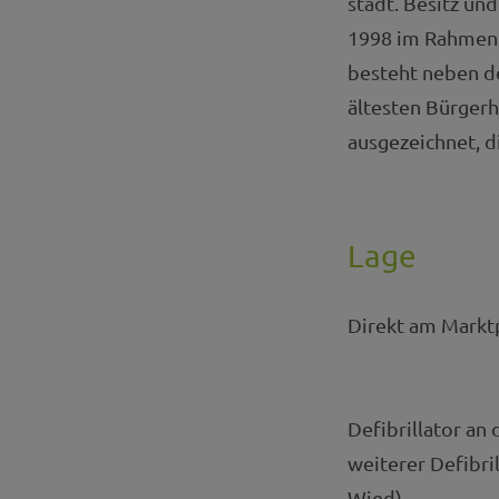
städt. Besitz un
1998 im Rahmen 
besteht neben d
ältesten Bürger
ausgezeichnet, d
Lage
Direkt am Marktp
Defibrillator an
weiterer Defibri
Wied)