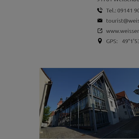
Tel.:
09141 9
tourist@wei
www.weissen
GPS:
49°1'5