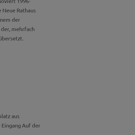
noviert 1996-
e Neue Rathaus
inem der
 der, mehrfach
übersetzt.
latz aus
- Eingang Auf der