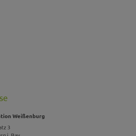
se
ation Weißenburg
atz 3
g i. Bay.