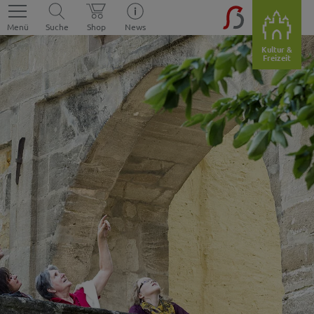
Menü
Suche
Shop
News
Kultur &
Freizeit