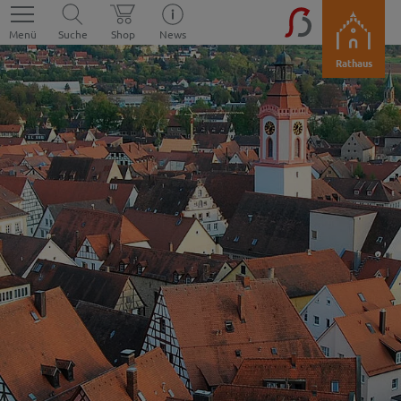
Menü
Suche
Shop
News
Rathaus