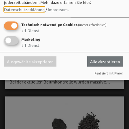
jederzeit abändern.
Mehr dazu erfahren Sie hier:
Datenschutzerklärung
/
Impressum
.
Technisch notwendige Cookies
(immer erforderlich)
↓
1
Dienst
Stadt Weißenburg i.Bay.
Marketing
06. August um 16:08 via Facebook
↓
1
Dienst
🌳 **Verkehrssicherungsmaßnahme am Seeweiher**
Ausgewählte akzeptieren
Alle akzeptieren
Die alte Weide am Seeweiher muss aus Gründen der
Verkehrssicherheit leider gefällt werden.
Realisiert mit Klaro!
Bei der aktuellen Baumkontrolle wurden massive…