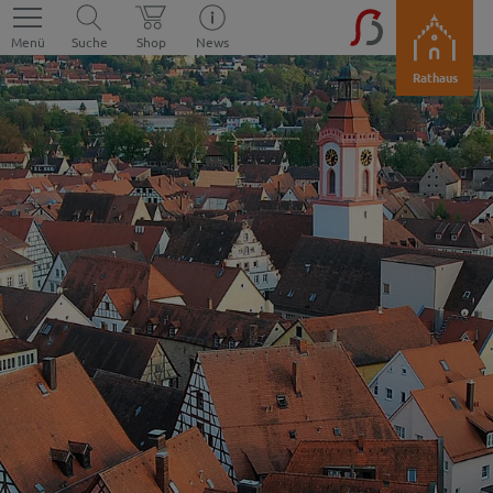
Menü
Suche
Shop
News
Rathaus