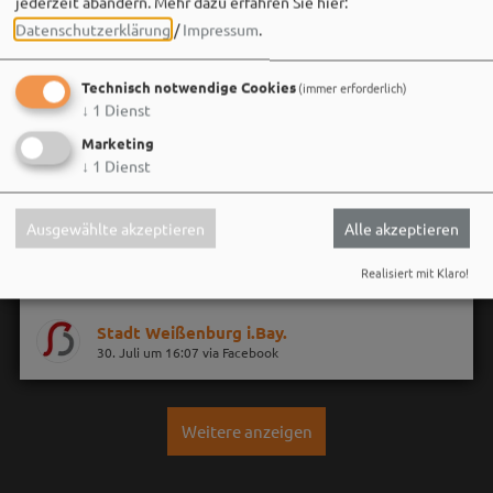
jederzeit abändern.
Mehr dazu erfahren Sie hier:
Datenschutzerklärung
/
Impressum
.
Technisch notwendige Cookies
(immer erforderlich)
↓
1
Dienst
Marketing
↓
1
Dienst
Ausgewählte akzeptieren
Alle akzeptieren
Realisiert mit Klaro!
Stadt Weißenburg i.Bay.
30. Juli um 16:07 via Facebook
Weitere anzeigen