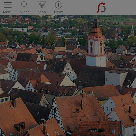
Menü
Suche
Shop
News