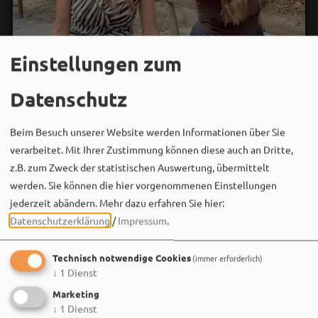
Einstellungen zum
Datenschutz
Beim Besuch unserer Website werden Informationen über Sie
verarbeitet. Mit Ihrer Zustimmung können diese auch an Dritte,
z.B. zum Zweck der statistischen Auswertung, übermittelt
werden. Sie können die hier vorgenommenen Einstellungen
jederzeit abändern.
Mehr dazu erfahren Sie hier:
Datenschutzerklärung
/
Impressum
.
Bergwaldtheater
06. August um 18:08 via Facebook
Technisch notwendige Cookies
(immer erforderlich)
↓
1
Dienst
Sei wie Luisa & Chiara!
Komm am 08.08. ins Bergwaldtheater und hol dir deinen
Marketing
neuen Ohrwurm. 🎤✨
↓
1
Dienst