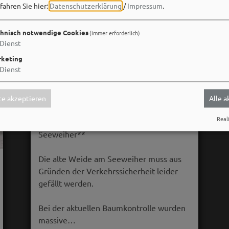
fahren Sie hier:
Datenschutzerklärung
/
Impressum
.
hnisch notwendige Cookies
(immer erforderlich)
Dienst
keting
Dienst
Stadt Weißenburg i.Bay.
e akzeptieren
Alle 
06. August um 16:08 via Facebook
Reali
🌳 **Verkehrssicherungsmaßnahme am
Seeweiher**
Die alte Weide am Seeweiher muss aus
Gründen der Verkehrssicherheit leider
gefällt werden.
Bei der aktuellen Baumkontrolle wurden
massive…