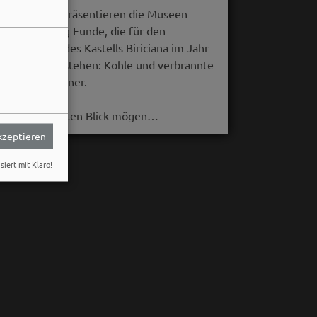
Im August präsentieren die Museen
Weißenburg Funde, die für den
Untergang des Kastells Biriciana im Jahr
254 n. Chr. stehen: Kohle und verbrannte
Getreidekörner.
Auf den ersten Blick mögen…
akzeptieren
siert mit Klaro!