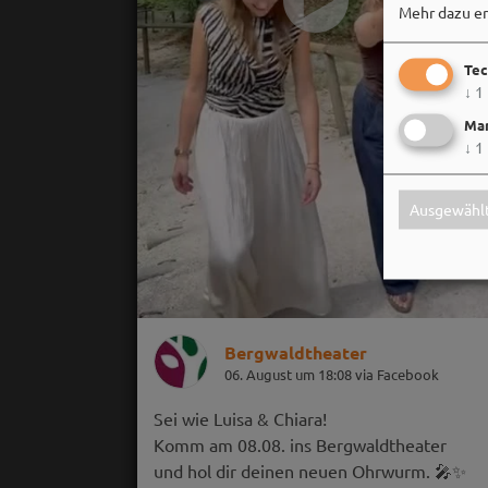
Mehr dazu er
Tec
↓
1
Mar
↓
1
Ausgewählt
Bergwaldtheater
06. August um 18:08 via Facebook
Sei wie Luisa & Chiara!
Komm am 08.08. ins Bergwaldtheater
und hol dir deinen neuen Ohrwurm. 🎤✨