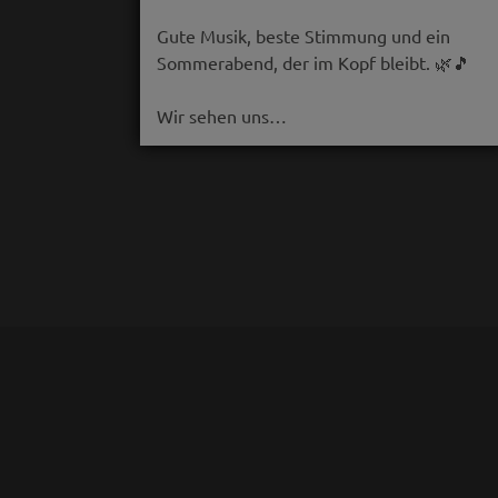
Gute Musik, beste Stimmung und ein
Sommerabend, der im Kopf bleibt. 🌿🎵
Wir sehen uns…