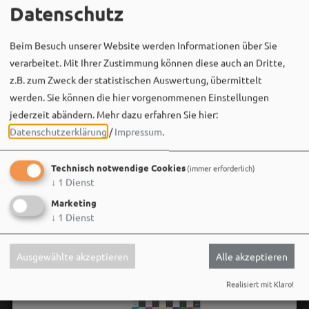
06. August um 16:08 via Facebook
Datenschutz
🌳 **Verkehrssicherungsmaßnahme am Seeweiher**
Beim Besuch unserer Website werden Informationen über Sie
Die alte Weide am Seeweiher muss aus Gründen der
verarbeitet. Mit Ihrer Zustimmung können diese auch an Dritte,
Verkehrssicherheit leider gefällt werden.
z.B. zum Zweck der statistischen Auswertung, übermittelt
werden. Sie können die hier vorgenommenen Einstellungen
Bei der aktuellen Baumkontrolle wurden massive…
jederzeit abändern.
Mehr dazu erfahren Sie hier:
Datenschutzerklärung
/
Impressum
.
Technisch notwendige Cookies
(immer erforderlich)
↓
1
Dienst
Marketing
↓
1
Dienst
Ausgewählte akzeptieren
Alle akzeptieren
Realisiert mit Klaro!