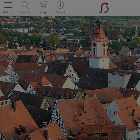
Menü
Suche
Shop
News