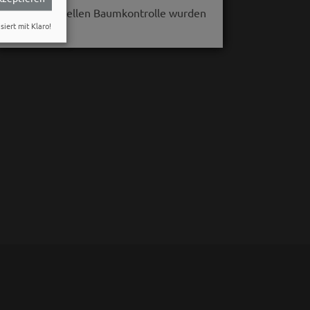
Bei der aktuellen Baumkontrolle wurden
siert mit Klaro!
massive…