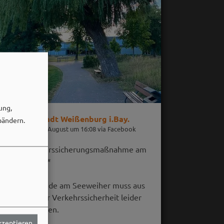
ung,
Stadt Weißenburg i.Bay.
bändern.
06. August um 16:08 via Facebook
🌳 **Verkehrssicherungsmaßnahme am
Seeweiher**
Die alte Weide am Seeweiher muss aus
Gründen der Verkehrssicherheit leider
gefällt werden.
akzeptieren