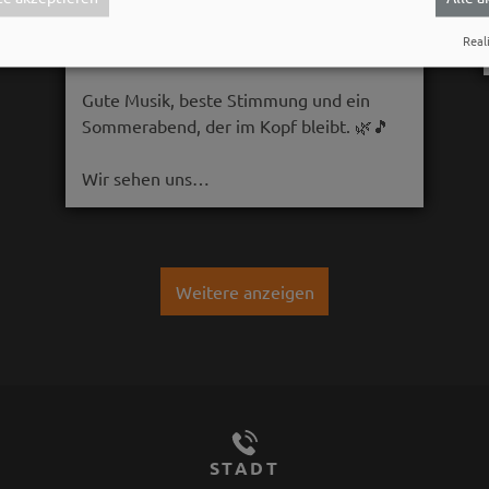
Komm am 08.08. ins Bergwaldtheater
Reali
und hol dir deinen neuen Ohrwurm. 🎤✨
Gute Musik, beste Stimmung und ein
Sommerabend, der im Kopf bleibt. 🌿🎵
Wir sehen uns…
Weitere anzeigen
STADT