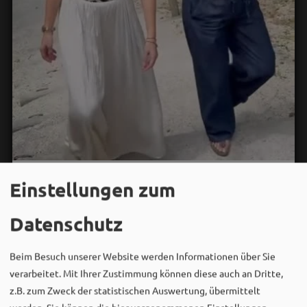
Bergwaldtheater
Einstellungen zum
06. August um 18:08 via Facebook
Sei wie Luisa & Chiara!
Datenschutz
Komm am 08.08. ins Bergwaldtheater und hol dir deinen
neuen Ohrwurm. 🎤✨
Beim Besuch unserer Website werden Informationen über Sie
verarbeitet. Mit Ihrer Zustimmung können diese auch an Dritte,
Gute Musik, beste Stimmung und ein Sommerabend,
z.B. zum Zweck der statistischen Auswertung, übermittelt
der im Kopf bleibt. 🌿🎵