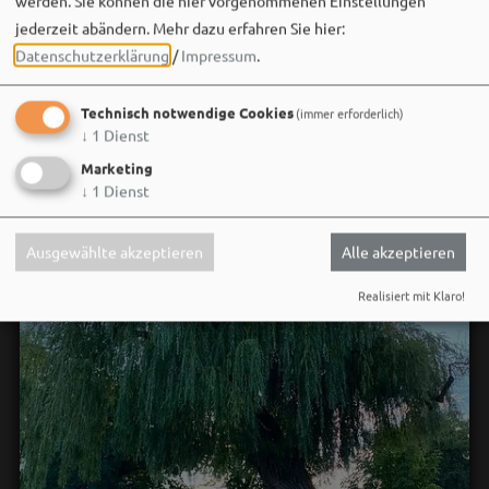
werden. Sie können die hier vorgenommenen Einstellungen
Wir sehen uns…
jederzeit abändern.
Mehr dazu erfahren Sie hier:
Datenschutzerklärung
/
Impressum
.
Technisch notwendige Cookies
(immer erforderlich)
↓
1
Dienst
Marketing
↓
1
Dienst
Ausgewählte akzeptieren
Alle akzeptieren
Realisiert mit Klaro!