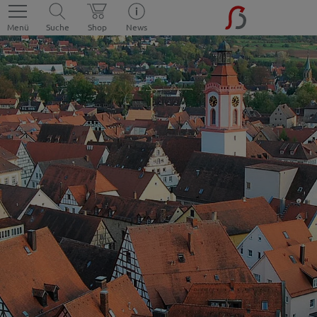
Menü
Suche
Shop
News