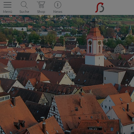
Menü
Suche
Shop
News