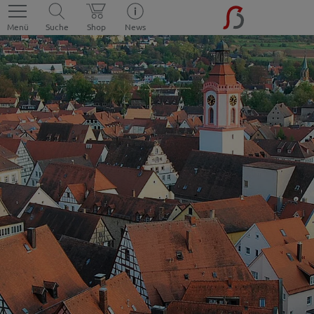
Menü
Suche
Shop
News