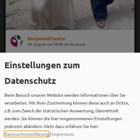
Bergwaldtheater
06. August um 18:08 via Facebook
Sei wie Luisa & Chiara!
Komm am 08.08. ins Bergwaldtheater und hol dir deinen
Einstellungen zum
neuen Ohrwurm. 🎤✨
Datenschutz
Gute Musik, beste Stimmung und ein Sommerabend,
der im Kopf bleibt. 🌿🎵
Beim Besuch unserer Website werden Informationen über Sie
verarbeitet. Mit Ihrer Zustimmung können diese auch an Dritte,
Wir sehen uns…
z.B. zum Zweck der statistischen Auswertung, übermittelt
werden. Sie können die hier vorgenommenen Einstellungen
jederzeit abändern.
Mehr dazu erfahren Sie hier:
Datenschutzerklärung
/
Impressum
.