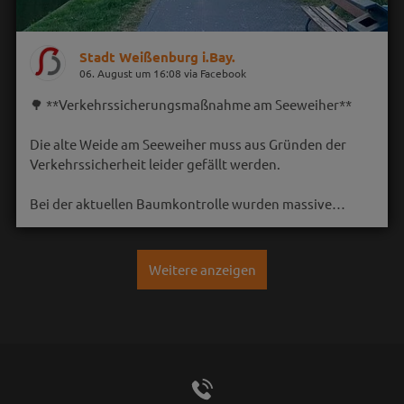
Stadt Weißenburg i.Bay.
06. August um 16:08 via Facebook
🌳 **Verkehrssicherungsmaßnahme am Seeweiher**
Die alte Weide am Seeweiher muss aus Gründen der
Verkehrssicherheit leider gefällt werden.
Bei der aktuellen Baumkontrolle wurden massive…
Weitere anzeigen