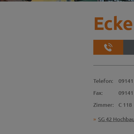
Ecke
Telefon:
09141
Fax:
09141
Zimmer:
C 118
SG 42 Hochba