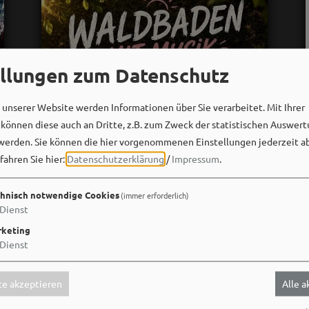
ellungen zum Datenschutz
unserer Website werden Informationen über Sie verarbeitet. Mit Ihrer
önnen diese auch an Dritte, z.B. zum Zweck der statistischen Auswert
werden. Sie können die hier vorgenommenen Einstellungen jederzeit a
fahren Sie hier:
Datenschutzerklärung
/
Impressum
.
hnisch notwendige Cookies
(immer erforderlich)
Dienst
keting
Bergwaldtheater
Dienst
30. Juli um 19:07 via Facebook
🌿 Wir zwei sind gedanklich schon mitten
e akzeptieren
Alle 
im Bergwaldtheater – mit guter Musik,
tollen Menschen und jeder Menge guter