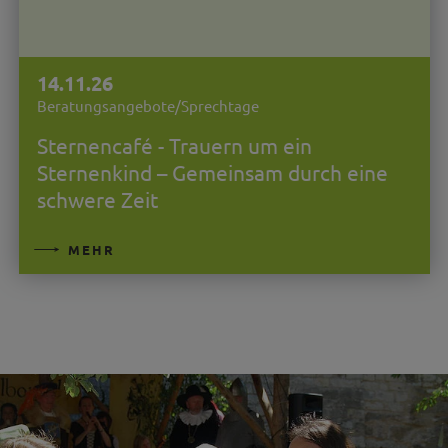
14.11.26
Beratungsangebote/Sprechtage
Sternencafé - Trauern um ein
Sternenkind – Gemeinsam durch eine
schwere Zeit
MEHR