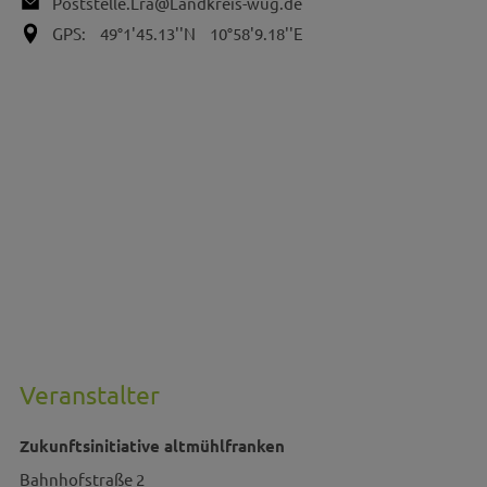
Poststelle.Lra@Landkreis-wug.de
GPS:
49°1'45.13''N
10°58'9.18''E
Veranstalter
Zukunftsinitiative altmühlfranken
Bahnhofstraße 2