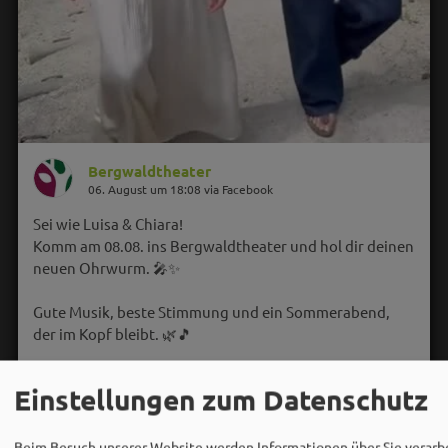
Bergwaldtheater
06. August um 18:08 via Facebook
Sei wie Luisa & Chiara!
Komm am 08.08. ins Bergwaldtheater und hol dir deinen
neuen Ohrwurm. 🎤✨
Gute Musik, beste Stimmung und ein Sommerabend,
der im Kopf bleibt. 🌿🎵
Wir sehen uns…
Einstellungen zum Datenschutz
Beim Besuch unserer Website werden Informationen über Sie verarbe