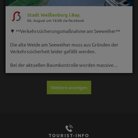
Stadt Weißenburg i.Bay.
06. August um 16:08 via Facebook
🌳 **Verkehrssicherungsmaßnahme am Seeweiher**
Die alte Weide am Seeweiher muss aus Gründen der
Verkehrssicherheit leider gefällt werden.
Bei der aktuellen Baumkontrolle wurden massive…
Weitere anzeigen
TOURIST-INFO