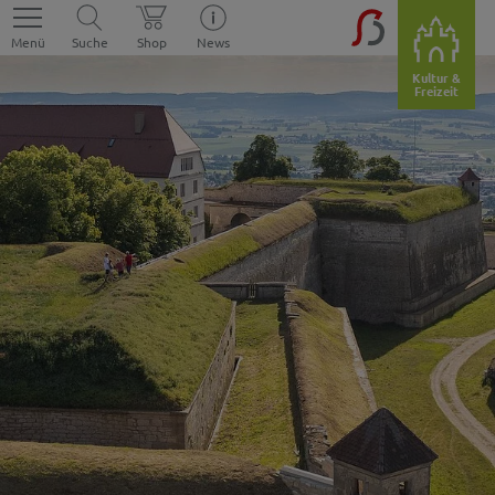
Menü
Suche
Shop
News
Kultur &
Freizeit