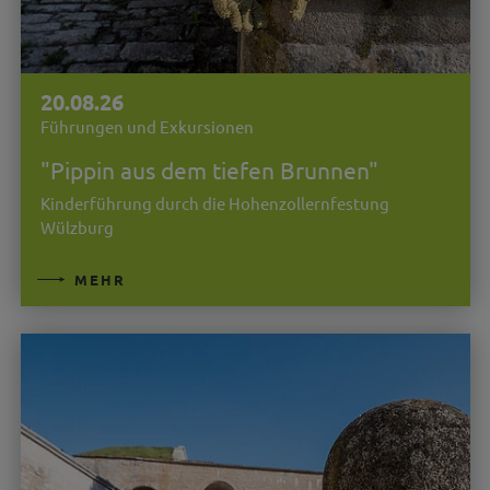
20.08.26
Führungen und Exkursionen
"Pippin aus dem tiefen Brunnen"
Kinderführung durch die Hohenzollernfestung
Wülzburg
MEHR