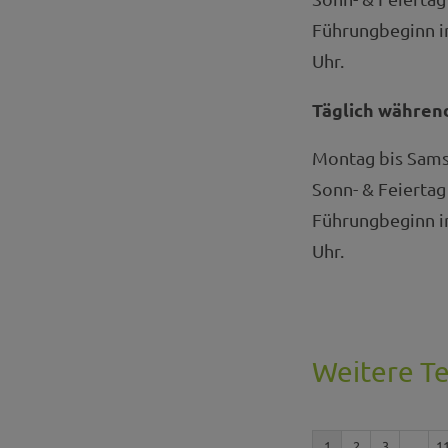
Führungbeginn im
Uhr.
Täglich währen
Montag bis Samst
Sonn- & Feiertag 
Führungbeginn im
Uhr.
Weitere T
1
2
3
...
1