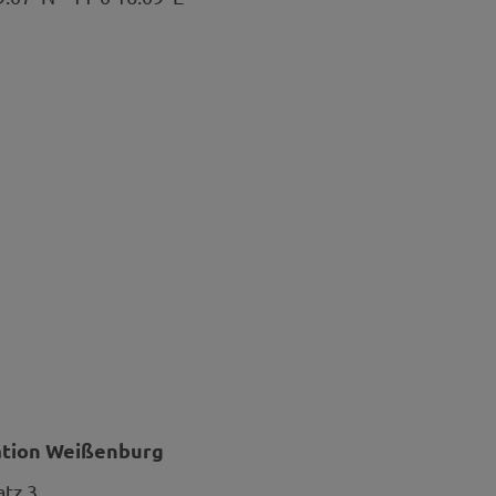
ation Weißenburg
atz 3