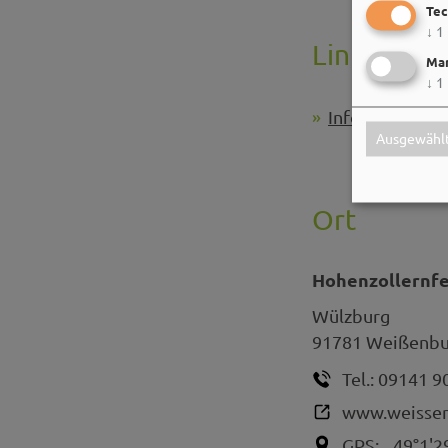
Tec
↓
1
Links
Mar
↓
1
Infos zur Fest
Ausgewählt
Ort
Hohenzollernf
Wülzburg
91781
Weißenbur
Tel.:
09141 9
www.weissen
GPS:
49°1'2