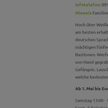
Infotelefon:
091
Hinweis
Familie
Hoch über Weiße
am besten erhal
deutschen Sprac
mächtigen fünfe
Bastionen. Werfe
von Hand gegrab
Gefängnis. Lausc
welche bedeutend
Ab 1. Mai bis E
Samstag 13:00 - 
Sonn- & Feiertag 