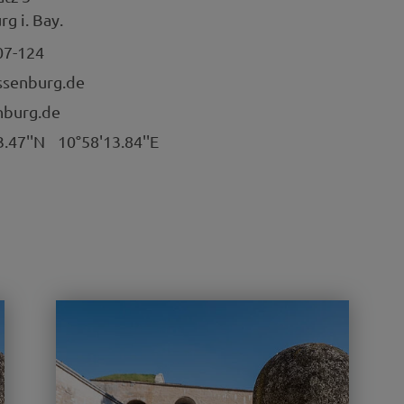
g i. Bay.
07-124
ssenburg.de
burg.de
3.47''N
10°58'13.84''E