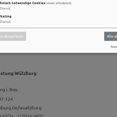
hnisch notwendige Cookies
(immer erforderlich)
Dienst
keting
Dienst
ungsanlage
e akzeptieren
Alle 
Reali
estung Wülzburg
g i. Bay.
07-124
burg.de/wuelzburg
9.07''N
11°0'16.09''E