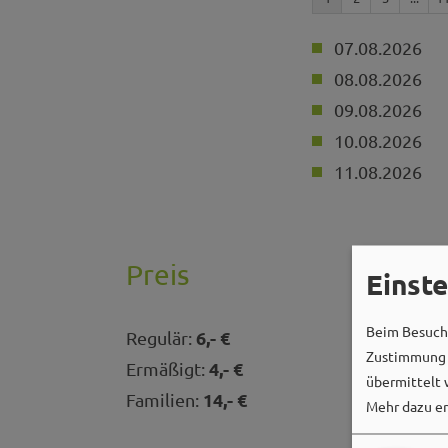
07.08.2026
08.08.2026
09.08.2026
10.08.2026
11.08.2026
Preis
Einst
Beim Besuch 
6,- €
Regulär:
Zustimmung k
4,- €
Ermäßigt:
übermittelt 
14,- €
Familien:
Mehr dazu er