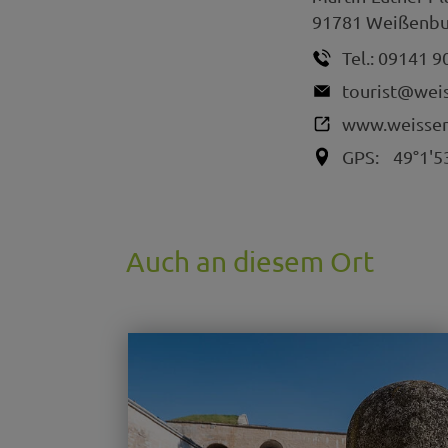
91781
Weißenbur
Tel.:
09141 9
tourist@wei
www.weissen
GPS:
49°1'5
Auch an diesem Ort