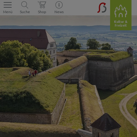
Menü
Suche
Shop
News
Kultur &
Freizeit