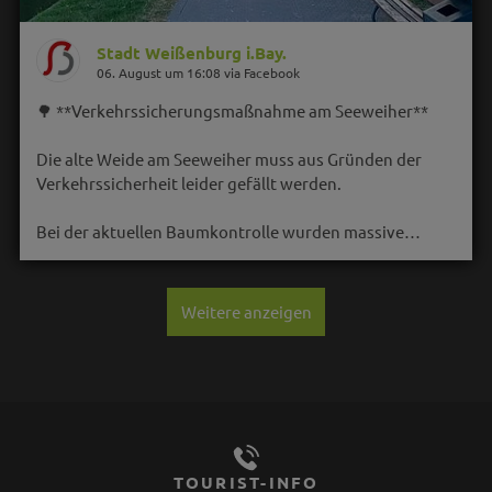
Stadt Weißenburg i.Bay.
06. August um 16:08 via Facebook
🌳 **Verkehrssicherungsmaßnahme am Seeweiher**
Die alte Weide am Seeweiher muss aus Gründen der
Verkehrssicherheit leider gefällt werden.
Bei der aktuellen Baumkontrolle wurden massive…
Weitere anzeigen
TOURIST-INFO