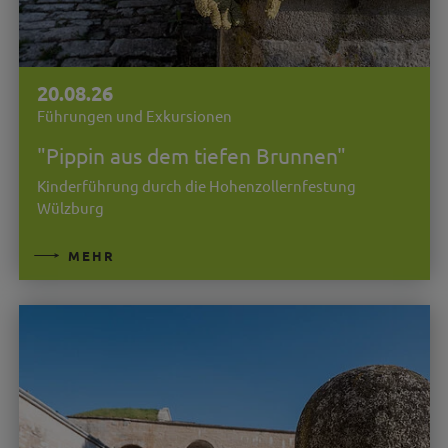
20.08.26
Führungen und Exkursionen
"Pippin aus dem tiefen Brunnen"
Kinderführung durch die Hohenzollernfestung
Wülzburg
MEHR