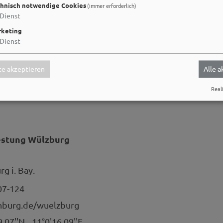
hnisch notwendige Cookies
(immer erforderlich)
Dienst
keting
Dienst
ungsanlage
e akzeptieren
Alle 
Reali
estung Wülzburg
g i. Bay.
07-124
burg.de/wuelzburg
9.07''N
11°0'16.09''E