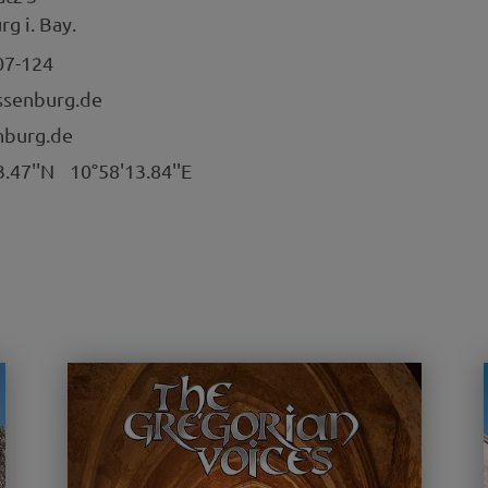
g i. Bay.
07-124
ssenburg.de
burg.de
3.47''N
10°58'13.84''E