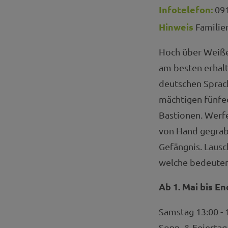
Infotelefon:
091
Hinweis
Familie
Hoch über Weiße
am besten erhal
deutschen Sprac
mächtigen fünfe
Bastionen. Werfe
von Hand gegrab
Gefängnis. Lausc
welche bedeutend
Ab 1. Mai bis E
Samstag 13:00 - 
Sonn- & Feiertag 