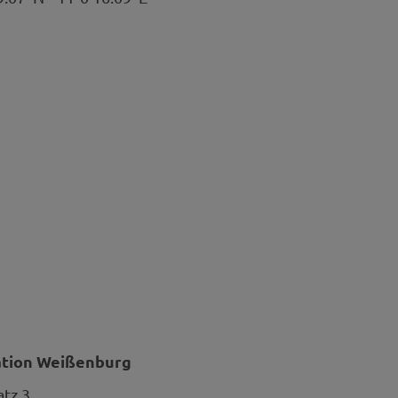
ation Weißenburg
atz 3