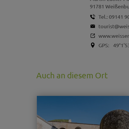
91781
Weißenbur
Tel.:
09141 9
tourist@wei
www.weissen
GPS:
49°1'5
Auch an diesem Ort