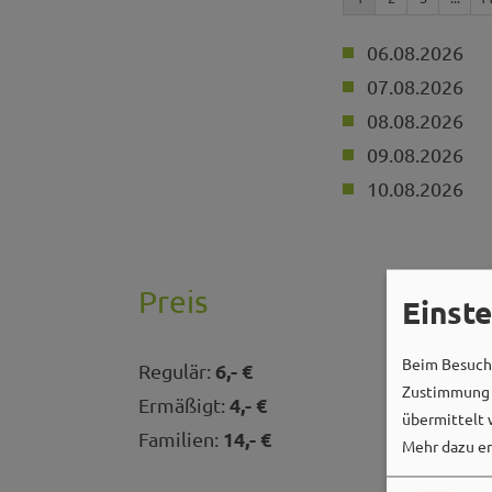
06.08.2026
07.08.2026
08.08.2026
09.08.2026
10.08.2026
Preis
Einst
Beim Besuch 
6,- €
Regulär:
Zustimmung k
4,- €
Ermäßigt:
übermittelt 
14,- €
Familien:
Mehr dazu er