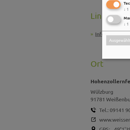
Tec
↓
1
Links
Mar
↓
1
Infos zur Fest
Ausgewählt
Ort
Hohenzollernf
Wülzburg
91781
Weißenbur
Tel.:
09141 9
www.weissen
GPS:
49°1'2