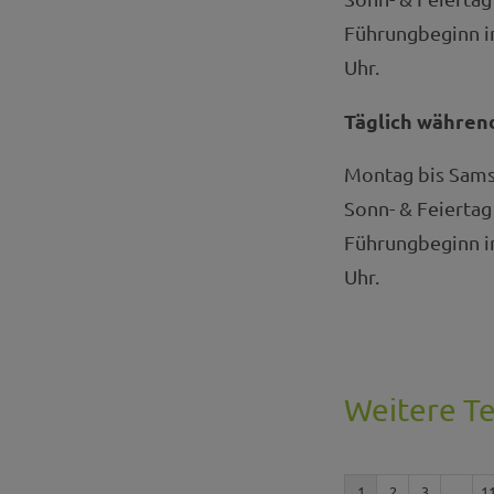
Führungbeginn im
Uhr.
Täglich währen
Montag bis Samst
Sonn- & Feiertag 
Führungbeginn im
Uhr.
Weitere T
1
2
3
...
1