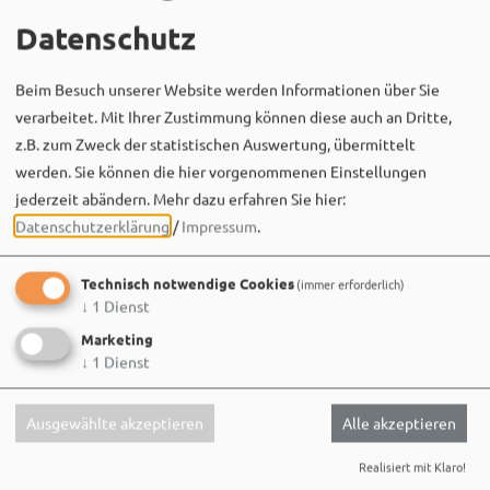
Führungen und Exkursionen
Datenschutz
"Pippin aus dem tiefen Brunnen"
Beim Besuch unserer Website werden Informationen über Sie
Kinderführung durch die Hohenzollernfestung
verarbeitet. Mit Ihrer Zustimmung können diese auch an Dritte,
Wülzburg
z.B. zum Zweck der statistischen Auswertung, übermittelt
werden. Sie können die hier vorgenommenen Einstellungen
MEHR
jederzeit abändern.
Mehr dazu erfahren Sie hier:
Datenschutzerklärung
/
Impressum
.
Technisch notwendige Cookies
(immer erforderlich)
↓
1
Dienst
Marketing
↓
1
Dienst
Ausgewählte akzeptieren
Alle akzeptieren
Realisiert mit Klaro!