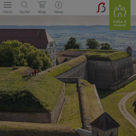
Menü
Suche
Shop
News
Kultur &
Freizeit