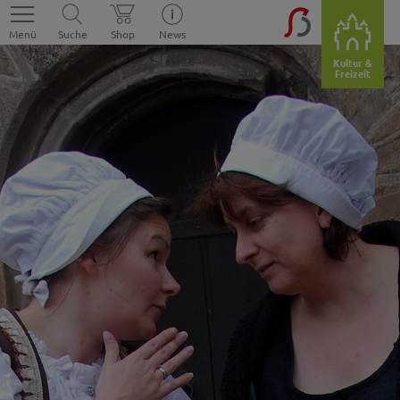
Menü
Suche
Shop
News
Kultur &
Freizeit