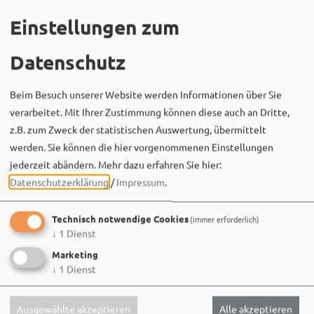
Einstellungen zum
Datenschutz
Beim Besuch unserer Website werden Informationen über Sie
verarbeitet. Mit Ihrer Zustimmung können diese auch an Dritte,
z.B. zum Zweck der statistischen Auswertung, übermittelt
Bergwaldtheater
06. August um 18:08 via Facebook
werden. Sie können die hier vorgenommenen Einstellungen
jederzeit abändern.
Mehr dazu erfahren Sie hier:
Sei wie Luisa & Chiara!
Datenschutzerklärung
/
Impressum
.
Komm am 08.08. ins Bergwaldtheater und hol dir deinen
neuen Ohrwurm. 🎤✨
Technisch notwendige Cookies
(immer erforderlich)
Gute Musik, beste Stimmung und ein Sommerabend,
↓
1
Dienst
der im Kopf bleibt. 🌿🎵
Marketing
↓
1
Dienst
Wir sehen uns…
Ausgewählte akzeptieren
Alle akzeptieren