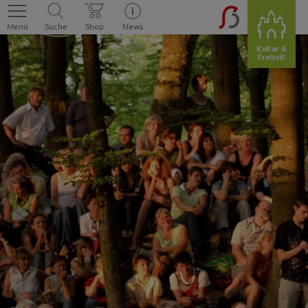
Menü
Suche
Shop
News
Kultur &
Freizeit