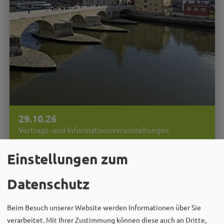
29.10.26
Vortrags- und Informationsveranstaltungen
Heritage Hopping. Welterbestätten zu
Einstellungen zum
Gast in Weißenburg
Janina Rummel, 20 Jahre Welterbe Regensburg –
Datenschutz
Rückblick, Einblick, Ausblick
Beim Besuch unserer Website werden Informationen über Sie
MEHR
verarbeitet. Mit Ihrer Zustimmung können diese auch an Dritte,