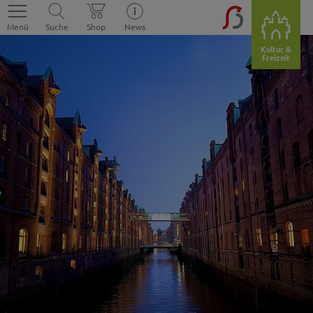
Menü
Suche
Shop
News
Kultur &
Freizeit