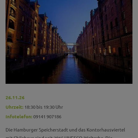
26.11.26
Uhrzeit:
18:30 bis 19:30 Uhr
Infotelefon:
09141 907186
Die Hamburger Speicherstadt und das Kontorhausviertel
mit Chilehaus sind seit 2015 UNESCO-Welterbe. Die