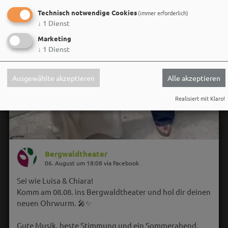
Technisch notwendige Cookies
(immer erforderlich)
↓
1
Dienst
Marketing
↓
1
Dienst
Ausgewählte akzeptieren
Alle akzeptieren
Realisiert mit Klaro!
Bergwaldtheater
06. August um 18:08 via Facebook
Sei wie Luisa & Chiara!
Komm am 08.08. ins Bergwaldtheater und hol dir deinen
neuen Ohrwurm. 🎤✨
Gute Musik, beste Stimmung und ein Sommerabend,