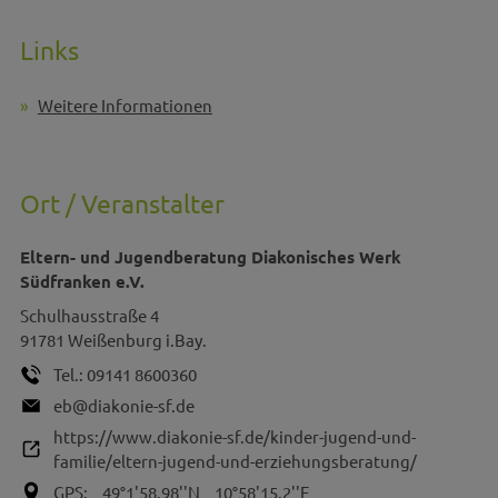
Links
Weitere Informationen
Ort / Veranstalter
Eltern- und Jugendberatung Diakonisches Werk
Südfranken e.V.
Schulhausstraße 4
91781
Weißenburg i.Bay.
Tel.:
09141 8600360
eb@diakonie-sf.de
https://www.diakonie-sf.de/kinder-jugend-und-
familie/eltern-jugend-und-erziehungsberatung/
GPS:
49°1'58.98''N
10°58'15.2''E