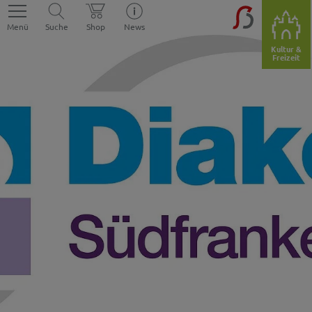
Menü
Suche
Shop
News
Kultur &
Freizeit