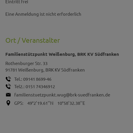
Eintritt frei
Eine Anmeldung ist nicht erforderlich
Ort / Veranstalter
Familienstützpunkt Weißenburg, BRK KV Südfranken
Rothenburger Str. 33
91781
Weißenburg, BRK KV Südfranken
Tel.:
09141 8699-46
Tel2.:
0151 74346912
familienstuetzpunkt.wug@brk-suedfranken.de
GPS:
49°2'19.61''N
10°58'32.38''E