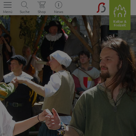
Menü
Suche
Shop
News
Kultur &
Freizeit