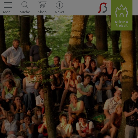
Menü
Suche
Shop
News
Kultur &
Freizeit