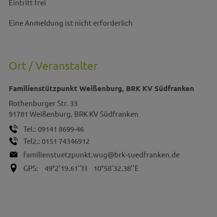
Eintritt frei
Eine Anmeldung ist nicht erforderlich
Ort / Veranstalter
Familienstützpunkt Weißenburg, BRK KV Südfranken
Rothenburger Str. 33
91781
Weißenburg, BRK KV Südfranken
Tel.:
09141 8699-46
Tel2.:
0151 74346912
familienstuetzpunkt.wug@brk-suedfranken.de
GPS:
49°2'19.61''N
10°58'32.38''E