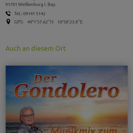
91781
Weißenburg i. Bay.
Tel.:
09141 5142
GPS:
49°1'57.62''N
10°58'23.8''E
Auch an diesem Ort