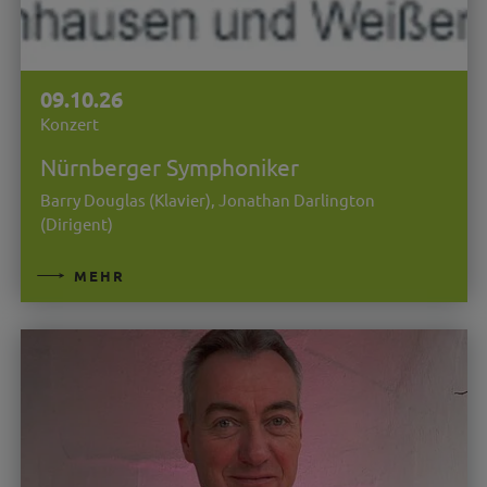
09.10.26
Konzert
Nürnberger Symphoniker
Barry Douglas (Klavier), Jonathan Darlington
(Dirigent)
MEHR