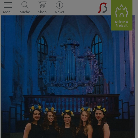
Menü
Suche
Shop
News
Kultur &
Freizeit