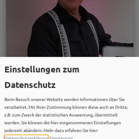
Einstellungen zum
Datenschutz
15.10.26
Sonstige Veranstaltungen
Beim Besuch unserer Website werden Informationen über Sie
verarbeitet. Mit Ihrer Zustimmung können diese auch an Dritte,
Tanznachmittag
z.B. zum Zweck der statistischen Auswertung, übermittelt
mit Werner Lippert
werden. Sie können die hier vorgenommenen Einstellungen
jederzeit abändern.
Mehr dazu erfahren Sie hier:
MEHR
Datenschutzerklärung
/
Impressum
.