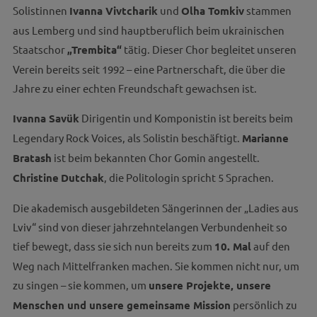
Solistinnen
Ivanna Vivtcharik
und
Olha Tomkiv
stammen
aus Lemberg und sind hauptberuflich beim ukrainischen
Staatschor
„Trembita“
tätig. Dieser Chor begleitet unseren
Verein bereits seit 1992 – eine Partnerschaft, die über die
Jahre zu einer echten Freundschaft gewachsen ist.
Ivanna Savük
Dirigentin und Komponistin ist bereits beim
Legendary Rock Voices, als Solistin beschäftigt.
Marianne
Bratash
ist beim bekannten Chor Gomin angestellt.
Christine
Dutchak
, die Politologin spricht 5 Sprachen.
Die akademisch ausgebildeten Sängerinnen der „Ladies aus
Lviv“ sind von dieser jahrzehntelangen Verbundenheit so
tief bewegt, dass sie sich nun bereits zum
10. Mal
auf den
Weg nach Mittelfranken machen. Sie kommen nicht nur, um
zu singen – sie kommen, um
unsere Projekte, unsere
Menschen und unsere gemeinsame Mission
persönlich zu