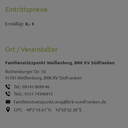
Eintrittspreise
Ermäßigt:
8,- €
Ort / Veranstalter
Familienstützpunkt Weißenburg, BRK KV Südfranken
Rothenburger Str. 33
91781
Weißenburg, BRK KV Südfranken
Tel.:
09141 8699-46
Tel2.:
0151 74346912
familienstuetzpunkt.wug@brk-suedfranken.de
GPS:
49°2'19.61''N
10°58'32.38''E