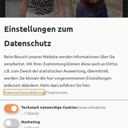
Einstellungen zum
Datenschutz
Beim Besuch unserer Website werden Informationen über Sie
verarbeitet. Mit Ihrer Zustimmung können diese auch an Dritte,
z.B. zum Zweck der statistischen Auswertung, übermittelt
werden. Sie können die hier vorgenommenen Einstellungen
jederzeit abändern.
Mehr dazu erfahren Sie hier:
Bergwaldtheater
Datenschutzerklärung
/
Impressum
.
06. August um 18:08 via Facebook
Sei wie Luisa & Chiara!
Technisch notwendige Cookies
(immer erforderlich)
Komm am 08.08. ins Bergwaldtheater und hol dir deinen
↓
1
Dienst
neuen Ohrwurm. 🎤✨
Marketing
↓
1
Dienst