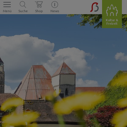
Menü
Suche
Shop
News
Kultur &
Freizeit