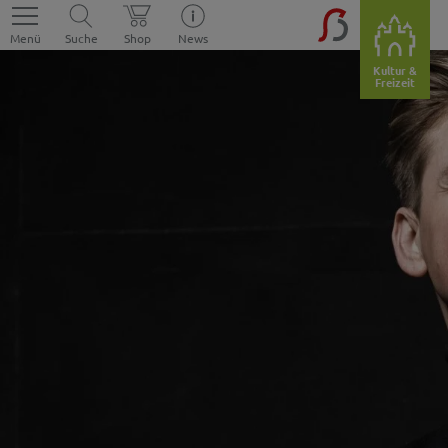
Menü
Suche
Shop
News
Kultur &
Freizeit