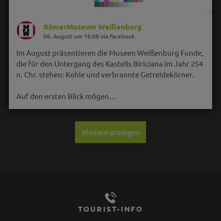
RömerMuseum Weißenburg
06. August um 16:08 via Facebook
Im August präsentieren die Museen Weißenburg Funde,
die für den Untergang des Kastells Biriciana im Jahr 254
n. Chr. stehen: Kohle und verbrannte Getreidekörner.
Auf den ersten Blick mögen…
Weitere anzeigen
TOURIST-INFO