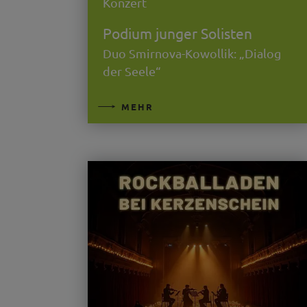
Konzert
Podium junger Solisten
Duo Smirnova-Kowollik: „Dialog
der Seele“
MEHR