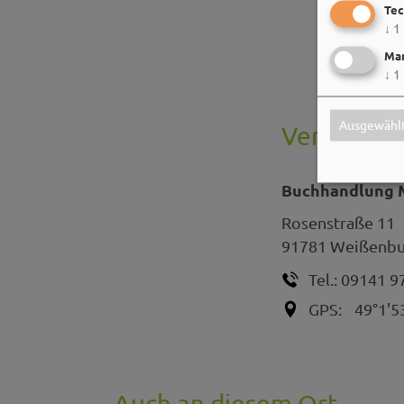
Tec
↓
1
Mar
↓
1
Ausgewählt
Veranstalt
Buchhandlung M
Rosenstraße 11
91781
Weißenbur
Tel.:
09141 9
GPS:
49°1'5
Auch an diesem Ort