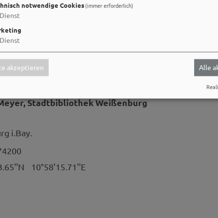
hnisch notwendige Cookies
(immer erforderlich)
Dienst
keting
Dienst
e akzeptieren
Alle 
er
Reali
eyer, Stadtbibliothek Weißenburg
g i.Bay.
74200
3.65''N
10°58'15.71''E