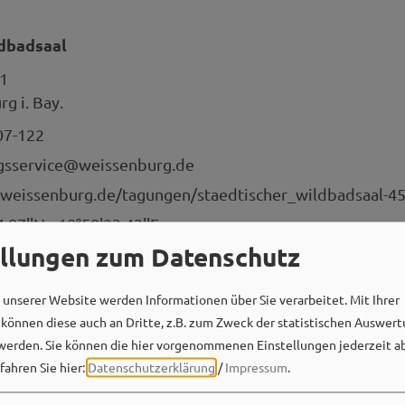
ldbadsaal
1
g i. Bay.
07-122
ngsservice@weissenburg.de
weissenburg.de/tagungen/staedtischer_wildbadsaal-45
4.87''N
10°58'23.43''E
ellungen zum Datenschutz
unserer Website werden Informationen über Sie verarbeitet. Mit Ihrer
önnen diese auch an Dritte, z.B. zum Zweck der statistischen Auswert
werden. Sie können die hier vorgenommenen Einstellungen jederzeit a
fahren Sie hier:
Datenschutzerklärung
/
Impressum
.