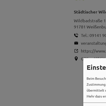
Städtischer Wi
Wildbadstraße 1
91781
Weißenbur
Tel.:
09141 9
veranstaltu
https://www.
GPS:
49°1'4
Einst
Beim Besuch 
Zustimmung k
übermittelt 
Mehr dazu er