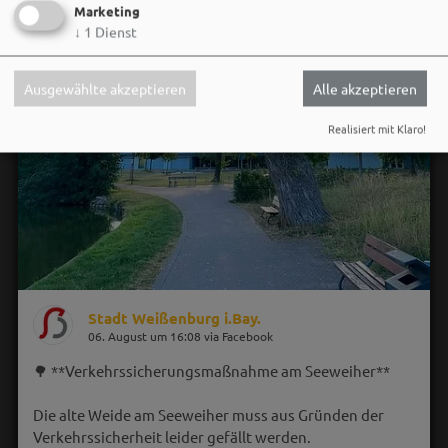
Marketing
↓
1
Dienst
Ausgewählte akzeptieren
Alle akzeptieren
Realisiert mit Klaro!
Stadt Weißenburg i.Bay.
06. August um 16:08 via Facebook
🌳 **Verkehrssicherungsmaßnahme am Seeweiher**
Die alte Weide am Seeweiher muss aus Gründen der
Verkehrssicherheit leider gefällt werden.