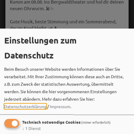
Komm am 08.08. ins Bergwaldtheater und hol dir deinen
neuen Ohrwurm. 🎤✨
Gute Musik, beste Stimmung und ein Sommerabend,
der im Kopf bleibt. 🌿🎵
Einstellungen zum
Wir sehen uns…
Datenschutz
Beim Besuch unserer Website werden Informationen über Sie
verarbeitet. Mit Ihrer Zustimmung können diese auch an Dritte,
z.B. zum Zweck der statistischen Auswertung, übermittelt
werden. Sie können die hier vorgenommenen Einstellungen
jederzeit abändern.
Mehr dazu erfahren Sie hier:
Datenschutzerklärung
/
Impressum
.
Technisch notwendige Cookies
(immer erforderlich)
↓
1
Dienst