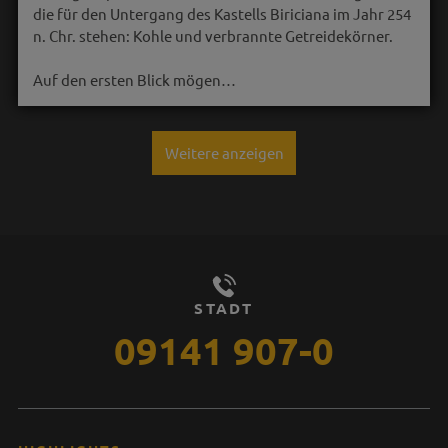
die für den Untergang des Kastells Biriciana im Jahr 254
n. Chr. stehen: Kohle und verbrannte Getreidekörner.
Auf den ersten Blick mögen…
Weitere anzeigen
STADT
09141 907-0