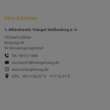
Info-Adresse
1. Billardverein Triangel Weißenburg e. V.
Michael
Lüdicke
Bergring 99
91166
Georgensgmünd
Tel.:
09172 1000
vorstand1@triangel-wug.de
www.triangel-wug.de
GPS:
49°11'50.35''N
11°1'15.71''E