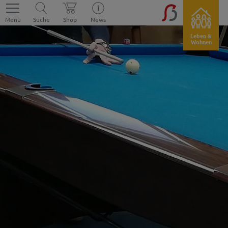
Menü
Suche
Shop
News
Leben &
Wohnen