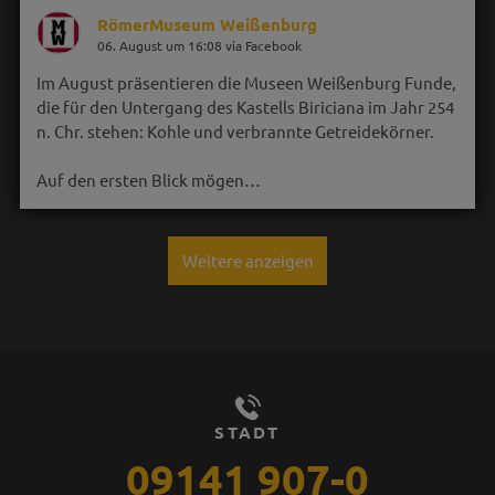
RömerMuseum Weißenburg
06. August um 16:08 via Facebook
Im August präsentieren die Museen Weißenburg Funde,
die für den Untergang des Kastells Biriciana im Jahr 254
n. Chr. stehen: Kohle und verbrannte Getreidekörner.
Auf den ersten Blick mögen…
Weitere anzeigen
STADT
09141 907-0