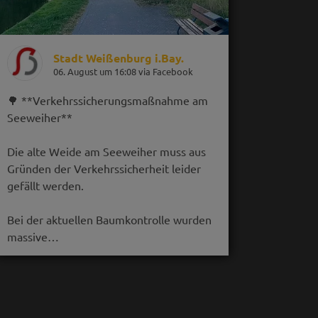
Stadt Weißenburg i.Bay.
06. August um 16:08 via Facebook
🌳 **Verkehrssicherungsmaßnahme am
Seeweiher**
Die alte Weide am Seeweiher muss aus
Gründen der Verkehrssicherheit leider
gefällt werden.
Bei der aktuellen Baumkontrolle wurden
massive…