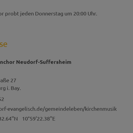
r probt jeden Donnerstag um 20:00 Uhr.
se
nchor Neudorf-Suffersheim
raße 27
g i. Bay.
52
orf-evangelisch.de/gemeindeleben/kirchenmusik
32.64''N
10°59'22.38''E