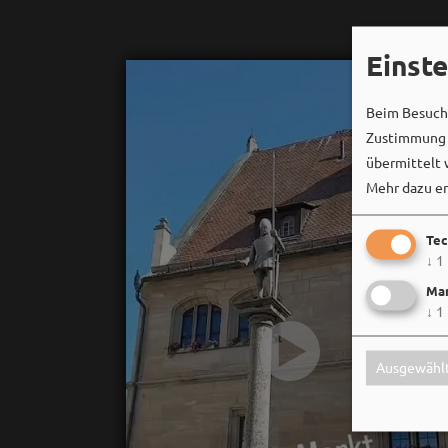
Einst
Beim Besuch 
Zustimmung k
übermittelt 
Mehr dazu er
Tec
↓
1
Mar
↓
1
Ausgewählt