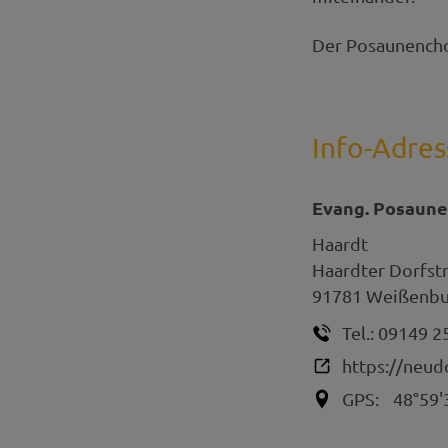
Der Posaunencho
Info-Adres
Evang. Posaune
Haardt
Haardter Dorfst
91781
Weißenbur
Tel.:
09149 2
https://neud
GPS:
48°59'