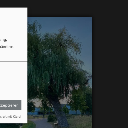
ung,
bändern.
akzeptieren
siert mit Klaro!