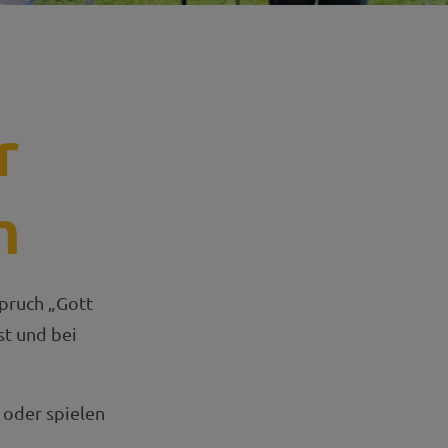
r
m
pruch „Gott
st und bei
 oder spielen