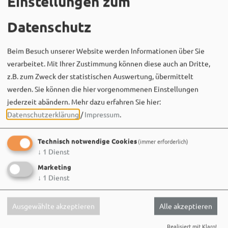
Einstellungen zum
Datenschutz
Beim Besuch unserer Website werden Informationen über Sie
verarbeitet. Mit Ihrer Zustimmung können diese auch an Dritte,
z.B. zum Zweck der statistischen Auswertung, übermittelt
Bergwaldtheater
werden. Sie können die hier vorgenommenen Einstellungen
06. August um 18:08 via Facebook
jederzeit abändern.
Mehr dazu erfahren Sie hier:
Sei wie Luisa & Chiara!
Datenschutzerklärung
/
Impressum
.
Komm am 08.08. ins Bergwaldtheater und hol dir deinen
neuen Ohrwurm. 🎤✨
Technisch notwendige Cookies
(immer erforderlich)
↓
1
Dienst
Gute Musik, beste Stimmung und ein Sommerabend,
der im Kopf bleibt. 🌿🎵
Marketing
↓
1
Dienst
Wir sehen uns…
Ausgewählte akzeptieren
Alle akzeptieren
Realisiert mit Klaro!