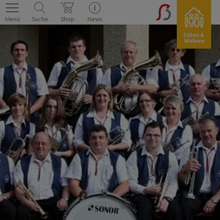
Menü
Suche
Shop
News
Leben &
Wohnen