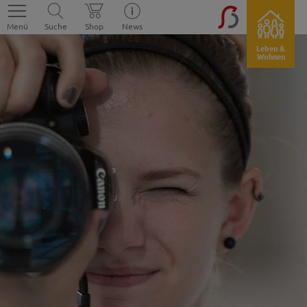
Menü
Suche
Shop
News
Leben &
Wohnen