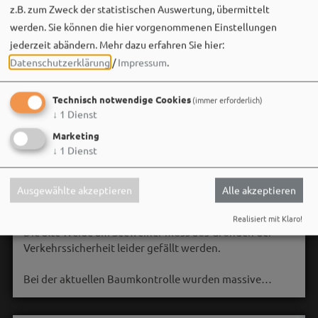
z.B. zum Zweck der statistischen Auswertung, übermittelt
werden. Sie können die hier vorgenommenen Einstellungen
jederzeit abändern.
Mehr dazu erfahren Sie hier:
Datenschutzerklärung
/
Impressum
.
Technisch notwendige Cookies
(immer erforderlich)
↓
1
Dienst
Marketing
↓
1
Dienst
Stadt Weißenburg i.Bay.
06. August um 16:08 via Facebook
Ausgewählte akzeptieren
Alle akzeptieren
🌳 **Verkehrssicherungsmaßnahme am Seeweiher**
Realisiert mit Klaro!
Die alte Weide am Seeweiher muss aus Gründen der
Verkehrssicherheit leider gefällt werden.
Bei der aktuellen Baumkontrolle wurden massive…