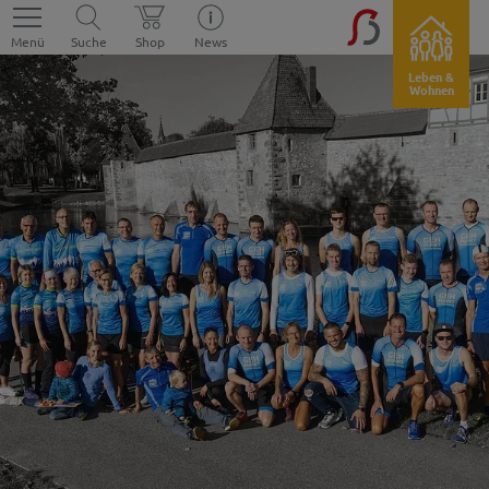
Menü
Suche
Shop
News
Leben &
Wohnen