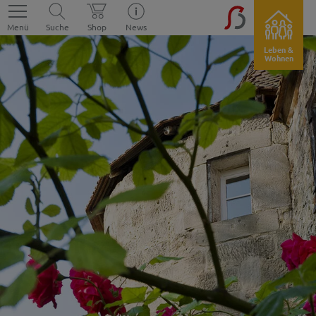
Menü
Suche
Shop
News
Leben &
Wohnen