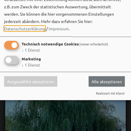
neuen Ohrwurm. 🎤✨
z.B. zum Zweck der statistischen Auswertung, übermittelt
werden. Sie können die hier vorgenommenen Einstellungen
Gute Musik, beste Stimmung und ein Sommerabend,
der im Kopf bleibt. 🌿🎵
jederzeit abändern.
Mehr dazu erfahren Sie hier:
Datenschutzerklärung
/
Impressum
.
Wir sehen uns…
Technisch notwendige Cookies
(immer erforderlich)
↓
1
Dienst
Marketing
↓
1
Dienst
Ausgewählte akzeptieren
Alle akzeptieren
Realisiert mit Klaro!