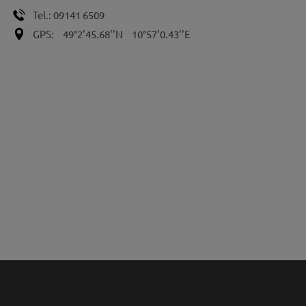
Tel.:
09141 6509
GPS:
49°2'45.68''N
10°57'0.43''E