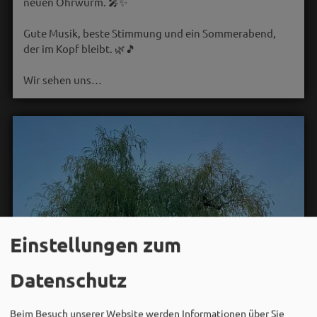
neuen Ohrwurm. 🎤✨
Gute Musik, beste Stimmung und ein Sommerabend,
der im Kopf bleibt. 🌿🎵
Wir sehen uns…
Einstellungen zum
Datenschutz
Beim Besuch unserer Website werden Informationen über Sie