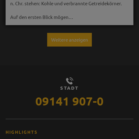
n. Chr. stehen: Kohle und verbrannte Getreidekörner.
Auf den ersten Blick mögen…
Weitere anzeigen
STADT
09141 907-0
HIGHLIGHTS