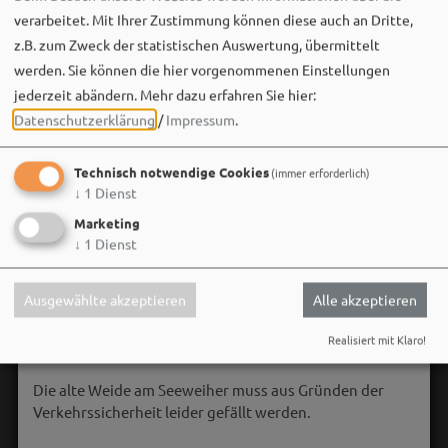
verarbeitet. Mit Ihrer Zustimmung können diese auch an Dritte,
z.B. zum Zweck der statistischen Auswertung, übermittelt
werden. Sie können die hier vorgenommenen Einstellungen
jederzeit abändern.
Mehr dazu erfahren Sie hier:
Datenschutzerklärung
/
Impressum
.
Technisch notwendige Cookies
(immer erforderlich)
↓
1
Dienst
Marketing
↓
1
Dienst
Stadt Weißenburg i.Bay.
Ausgewählte akzeptieren
Alle akzeptieren
06. August um 16:08 via Facebook
Realisiert mit Klaro!
🌳 **Verkehrssicherungsmaßnahme am Seeweiher**
Die alte Weide am Seeweiher muss aus Gründen der
Verkehrssicherheit leider gefällt werden.