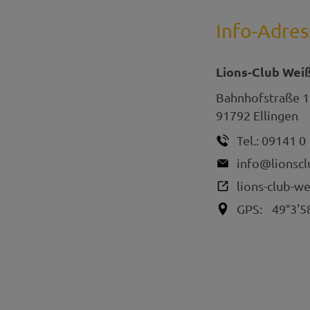
Info-Adres
Lions-Club Wei
Bahnhofstraße 1
91792
Ellingen
Tel.:
09141 0
info@lionscl
lions-club-w
GPS:
49°3'5