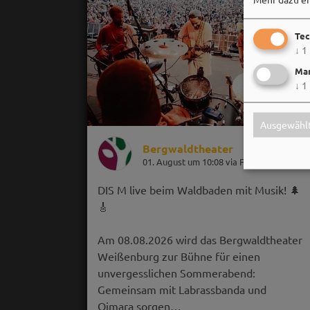
Tec
↓
1
Mar
↓
1
Ausgewählt
Bergwaldtheater
01. August um 10:08 via Facebook
DIS M live beim Waldbaden mit Musik! 🌲
🎸
Am 08.08.2026 wird das Bergwaldtheater
Weißenburg zur Bühne für einen
unvergesslichen Sommerabend:
Gemeinsam mit Labrassbanda und
Oimara sorgen…