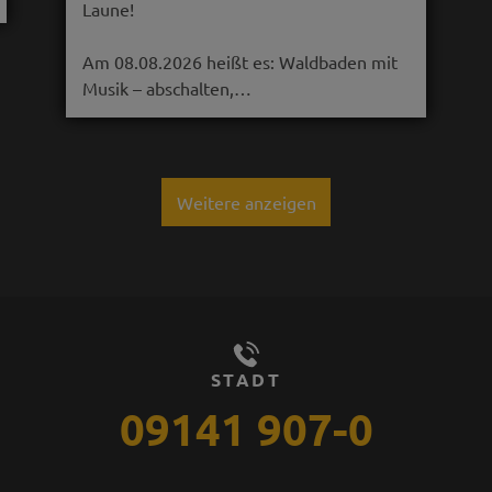
Laune!
Am 08.08.2026 heißt es: Waldbaden mit
Musik – abschalten,…
Weitere anzeigen
STADT
09141 907-0