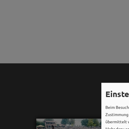
Einst
Beim Besuch 
Zustimmung k
übermittelt 
Mehr dazu er