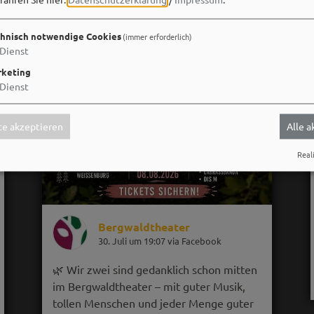
hnisch notwendige Cookies
(immer erforderlich)
Dienst
keting
Dienst
e akzeptieren
Alle 
Reali
Bergwaldtheater
30. Juli um 19:07 via Facebook
🌿 Wir zwei sind gedanklich schon mitten
im Bergwaldtheater – mit guter Musik,
tollen Menschen und jeder Menge guter