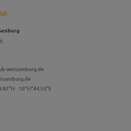
se
ßenburg
5
ub-weissenburg.de
eissenburg.de
8.82''N
10°57'44.53''E