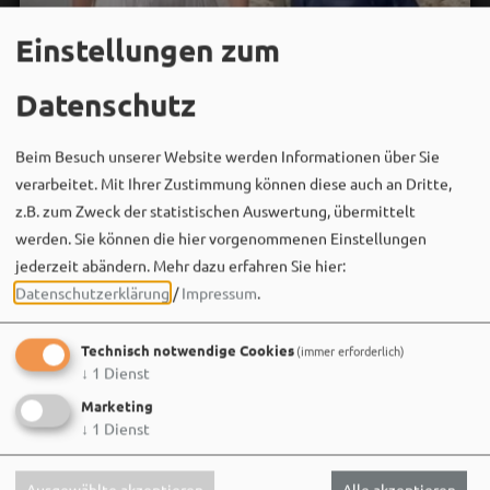
Einstellungen zum
Datenschutz
Beim Besuch unserer Website werden Informationen über Sie
verarbeitet. Mit Ihrer Zustimmung können diese auch an Dritte,
z.B. zum Zweck der statistischen Auswertung, übermittelt
werden. Sie können die hier vorgenommenen Einstellungen
jederzeit abändern.
Mehr dazu erfahren Sie hier:
Bergwaldtheater
06. August um 18:08 via Facebook
Datenschutzerklärung
/
Impressum
.
Sei wie Luisa & Chiara!
Technisch notwendige Cookies
(immer erforderlich)
Komm am 08.08. ins Bergwaldtheater und hol dir deinen
↓
1
Dienst
neuen Ohrwurm. 🎤✨
Marketing
Gute Musik, beste Stimmung und ein Sommerabend,
↓
1
Dienst
der im Kopf bleibt. 🌿🎵
Ausgewählte akzeptieren
Alle akzeptieren