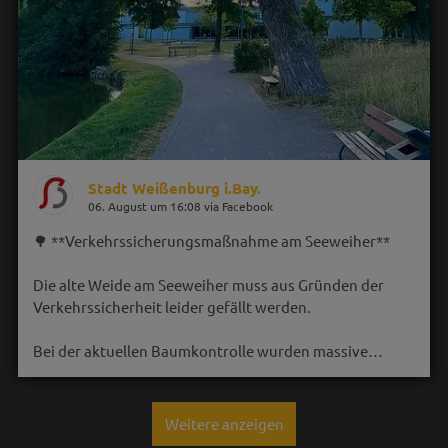
Stadt Weißenburg i.Bay.
06. August um 16:08 via Facebook
🌳 **Verkehrssicherungsmaßnahme am Seeweiher**
Die alte Weide am Seeweiher muss aus Gründen der
Verkehrssicherheit leider gefällt werden.
Bei der aktuellen Baumkontrolle wurden massive…
Weitere anzeigen