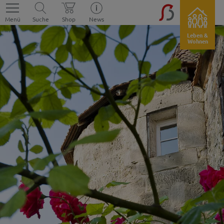
Menü
Suche
Shop
News
Leben &
Wohnen