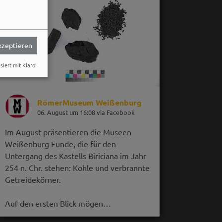
akzeptieren
siert mit Klaro!
RömerMuseum Weißenburg
06. August um 16:08 via Facebook
Im August präsentieren die Museen
Weißenburg Funde, die für den
Untergang des Kastells Biriciana im Jahr
254 n. Chr. stehen: Kohle und verbrannte
Getreidekörner.
Auf den ersten Blick mögen…