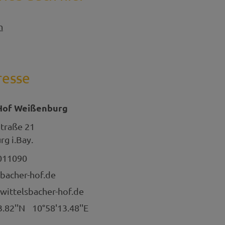
n
resse
Hof Weißenburg
Straße 21
g i.Bay.
011090
bacher-hof.de
wittelsbacher-hof.de
3.82''N
10°58'13.48''E