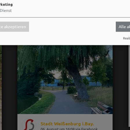
keting
Dienst
e akzeptieren
Alle 
Reali
Stadt Weißenburg i.Bay.
06. August um 16:08 via Facebook