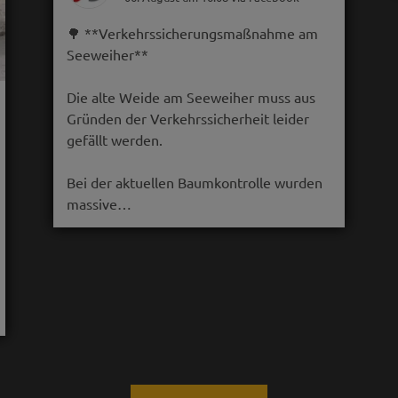
🌳 **Verkehrssicherungsmaßnahme am
Seeweiher**
Die alte Weide am Seeweiher muss aus
Gründen der Verkehrssicherheit leider
gefällt werden.
Bei der aktuellen Baumkontrolle wurden
massive…