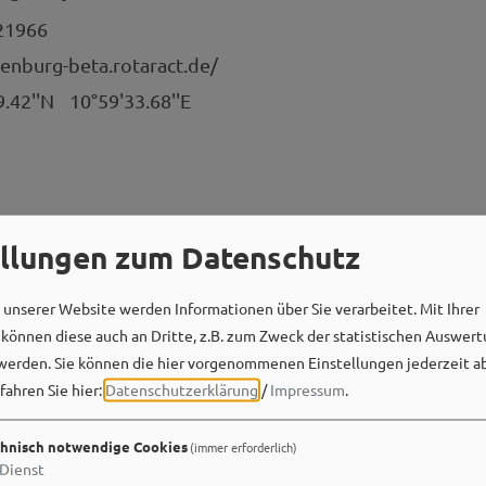
21966
senburg-beta.rotaract.de/
9.42''N
10°59'33.68''E
ellungen zum Datenschutz
unserer Website werden Informationen über Sie verarbeitet. Mit Ihrer
Social Media
önnen diese auch an Dritte, z.B. zum Zweck der statistischen Auswert
werden. Sie können die hier vorgenommenen Einstellungen jederzeit a
fahren Sie hier:
Datenschutzerklärung
/
Impressum
.
hnisch notwendige Cookies
(immer erforderlich)
Dienst