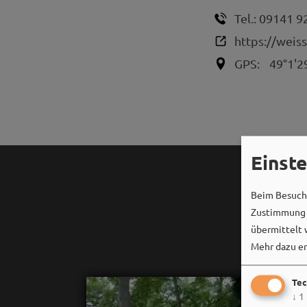
Tel.:
09141 9
https://weis
GPS:
49°1'2
Einst
Beim Besuch 
Zustimmung k
übermittelt 
Mehr dazu er
Tec
↓
1