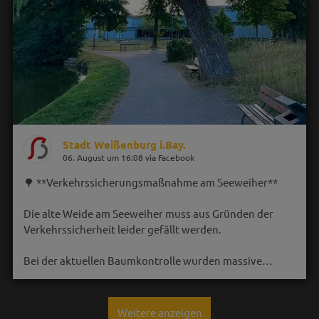
Stadt Weißenburg i.Bay.
06. August um 16:08 via Facebook
🌳 **Verkehrssicherungsmaßnahme am Seeweiher**
Die alte Weide am Seeweiher muss aus Gründen der
Verkehrssicherheit leider gefällt werden.
Bei der aktuellen Baumkontrolle wurden massive…
Weitere anzeigen