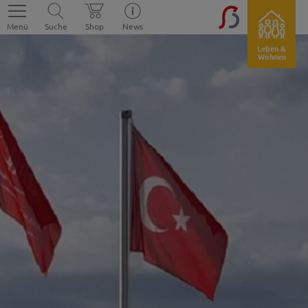
Menü
Suche
Shop
News
Leben &
Wohnen