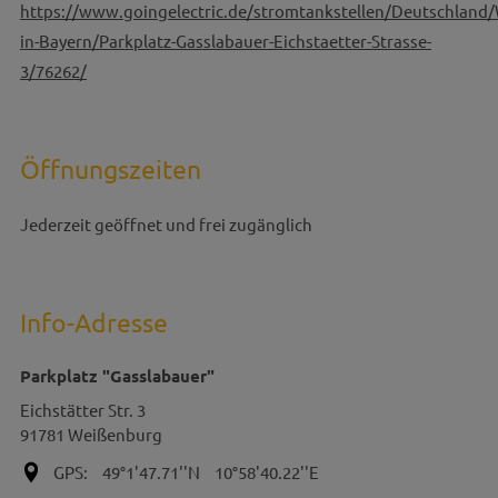
https://www.goingelectric.de/stromtankstellen/Deutschland
in-Bayern/Parkplatz-Gasslabauer-Eichstaetter-Strasse-
3/76262/
Öffnungszeiten
Jederzeit geöffnet und frei zugänglich
Info-Adresse
Parkplatz "Gasslabauer"
Eichstätter Str. 3
91781
Weißenburg
GPS:
49°1'47.71''N
10°58'40.22''E