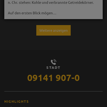
n. Chr. stehen: Kohle und verbrannte Getreidekörner.
Auf den ersten Blick mögen…
Weitere anzeigen
STADT
09141 907-0
HIGHLIGHTS