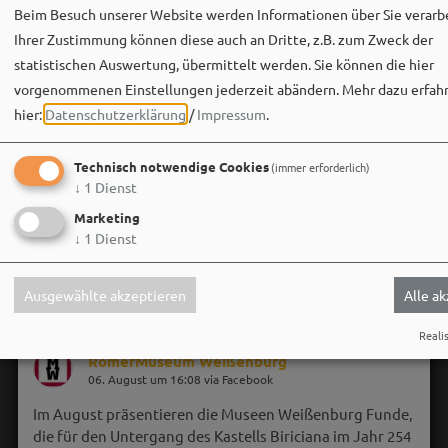
Bei der aktuellen Baumkontrolle wurden massive…
Beim Besuch unserer Website werden Informationen über Sie verarbe
Ihrer Zustimmung können diese auch an Dritte, z.B. zum Zweck der
statistischen Auswertung, übermittelt werden. Sie können die hier
vorgenommenen Einstellungen jederzeit abändern.
Mehr dazu erfahr
hier:
Datenschutzerklärung
/
Impressum
.
Technisch notwendige Cookies
(immer erforderlich)
↓
1
Dienst
Marketing
↓
1
Dienst
Ausgewählte akzeptieren
Alle a
Realis
RömerMuseum Weißenburg
06. August um 16:08 via Facebook
Im August präsentieren die Museen Weißenburg Funde,
die für den Untergang des Kastells Biriciana im Jahr 254