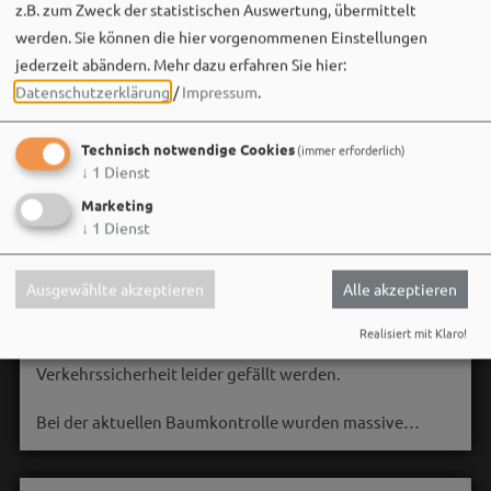
z.B. zum Zweck der statistischen Auswertung, übermittelt
werden. Sie können die hier vorgenommenen Einstellungen
jederzeit abändern.
Mehr dazu erfahren Sie hier:
Datenschutzerklärung
/
Impressum
.
Technisch notwendige Cookies
(immer erforderlich)
↓
1
Dienst
Marketing
↓
1
Dienst
Stadt Weißenburg i.Bay.
06. August um 16:08 via Facebook
Ausgewählte akzeptieren
Alle akzeptieren
🌳 **Verkehrssicherungsmaßnahme am Seeweiher**
Realisiert mit Klaro!
Die alte Weide am Seeweiher muss aus Gründen der
Verkehrssicherheit leider gefällt werden.
Bei der aktuellen Baumkontrolle wurden massive…