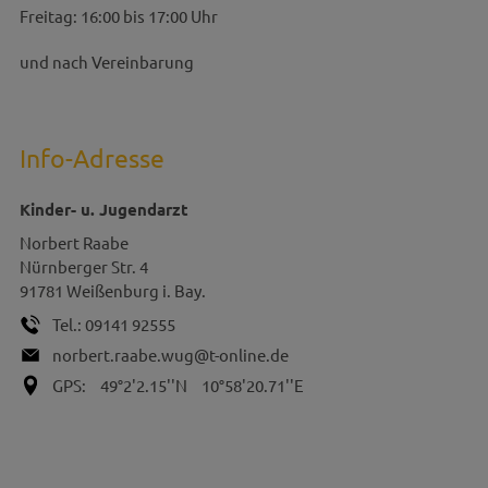
Freitag: 16:00 bis 17:00 Uhr
und nach Vereinbarung
Info-Adresse
Kinder- u. Jugendarzt
Norbert
Raabe
Nürnberger Str. 4
91781
Weißenburg i. Bay.
Tel.:
09141 92555
norbert.raabe.wug@t-online.de
GPS:
49°2'2.15''N
10°58'20.71''E