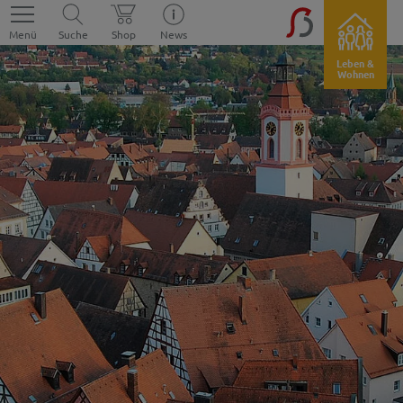
Menü
Suche
Shop
News
Leben &
Wohnen