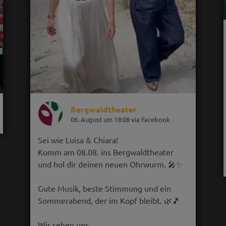
Bergwaldtheater
06. August um 18:08 via Facebook
Sei wie Luisa & Chiara!
Komm am 08.08. ins Bergwaldtheater
und hol dir deinen neuen Ohrwurm. 🎤✨
Gute Musik, beste Stimmung und ein
Sommerabend, der im Kopf bleibt. 🌿🎵
Wir sehen uns…