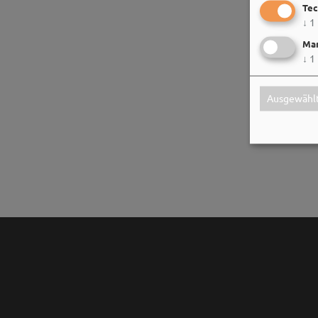
Tec
↓
1
Mar
↓
1
Ausgewählt