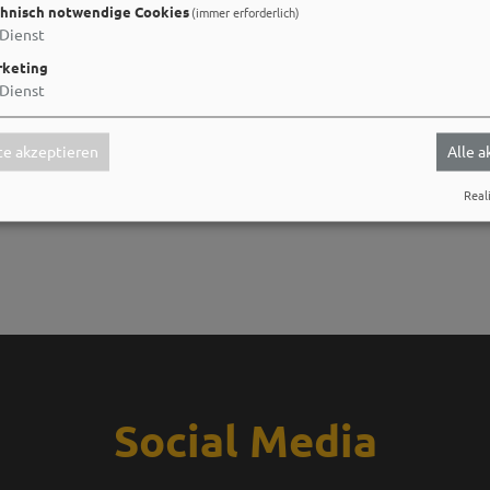
hnisch notwendige Cookies
(immer erforderlich)
Dienst
keting
Dienst
e akzeptieren
Alle 
Reali
Social Media