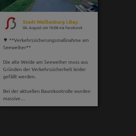
Stadt Weißenburg i.Bay.
06. August um 16:08 via Facebook
🌳 **Verkehrssicherungsmaßnahme am
Seeweiher**
Die alte Weide am Seeweiher muss aus
Gründen der Verkehrssicherheit leider
gefällt werden.
Bei der aktuellen Baumkontrolle wurden
massive…