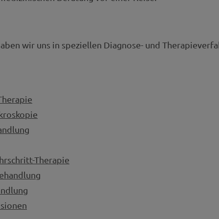
aben wir uns in speziellen Diagnose- und Therapieverf
Therapie
kroskopie
andlung
rschritt-Therapie
ehandlung
ndlung
usionen