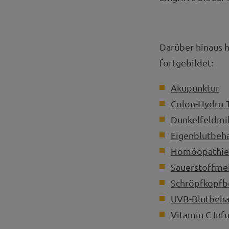
Darüber hinaus h
fortgebildet:
Akupunktur
Colon-Hydro 
Dunkelfeldmi
Eigenblutbeh
Homöopathie
Sauerstoffmeh
Schröpfkopfb
UVB-Blutbeha
Vitamin C Inf