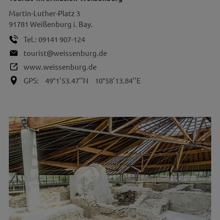
Martin-Luther-Platz 3
91781
Weißenburg i. Bay.
Tel.:
09141 907-124
tourist@weissenburg.de
www.weissenburg.de
GPS:
49°1'53.47''N
10°58'13.84''E