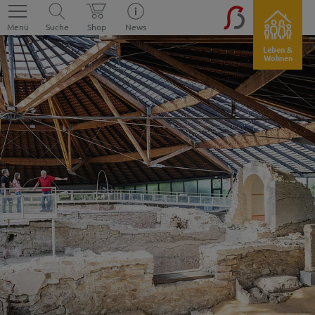
Menü
Suche
Shop
News
Leben &
Wohnen