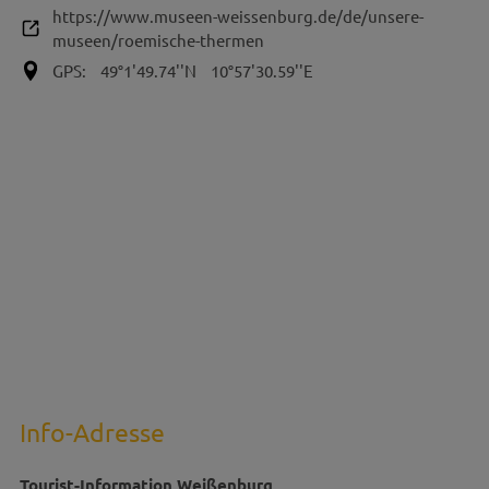
https://www.museen-weissenburg.de/de/unsere-
museen/roemische-thermen
GPS:
49°1'49.74''N
10°57'30.59''E
Info-Adresse
Tourist-Information Weißenburg