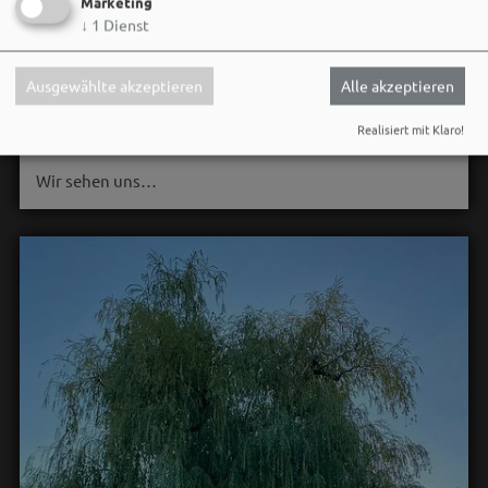
Marketing
Sei wie Luisa & Chiara!
↓
1
Dienst
Komm am 08.08. ins Bergwaldtheater und hol dir deinen
neuen Ohrwurm. 🎤✨
Ausgewählte akzeptieren
Alle akzeptieren
Gute Musik, beste Stimmung und ein Sommerabend,
Realisiert mit Klaro!
der im Kopf bleibt. 🌿🎵
Wir sehen uns…