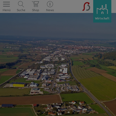
Menü
Suche
Shop
News
Wirtschaft