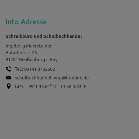
Info-Adresse
Schreibbüro und Schulbuchhandel
Ingeborg
Meersteiner
Bahnhofstr. 23
91781
Weißenburg i. Bay.
Tel.:
09141 8732602
schulbuchhandel-wug@t-online.de
GPS:
49°1'43.61''N
10°58'4.83''E